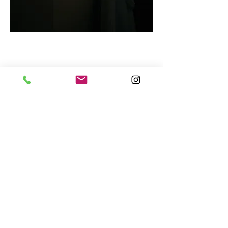
5DBodas
es también una
subdivisión de
sur5D
, un
productora audiovisual sevillana
dedicada al mundo del cine y la
publicidad
.